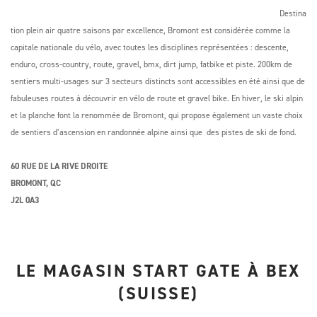
Destina
tion plein air quatre saisons par excellence, Bromont est considérée comme la
capitale nationale du vélo, avec toutes les disciplines représentées : descente,
enduro, cross-country, route, gravel, bmx, dirt jump, fatbike et piste. 200km de
sentiers multi-usages sur 3 secteurs distincts sont accessibles en été ainsi que de
fabuleuses routes à découvrir en vélo de route et gravel bike. En hiver, le ski alpin
et la planche font la renommée de Bromont, qui propose également un vaste choix
de sentiers d’ascension en randonnée alpine ainsi que des pistes de ski de fond.
60 RUE DE LA RIVE DROITE
BROMONT, QC
J2L 0A3
LE MAGASIN START GATE À BEX
(SUISSE)