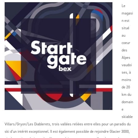
Le
magasi
n est
situé
au
coeur
des
Alpes
vaudoi
ses, à
moins
de 20
km du
domain
e
skiable
Villars/Gryon/Les Diablerets, trois vallées reliées entre elles pour un paradis du
ski d’un intérêt exceptionnel. Il est également possible de rejoindre Glacier 3000,