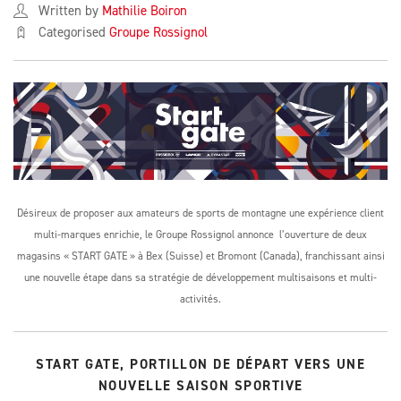
Written by
Mathilie Boiron
Categorised
Groupe Rossignol
Désireux de proposer aux amateurs de sports de montagne une expérience client
multi-marques enrichie, le Groupe Rossignol annonce l’ouverture de deux
magasins « START GATE » à Bex (Suisse) et Bromont (Canada), franchissant ainsi
une nouvelle étape dans sa stratégie de développement multisaisons et multi-
activités.
START GATE, PORTILLON DE DÉPART VERS UNE
NOUVELLE SAISON SPORTIVE