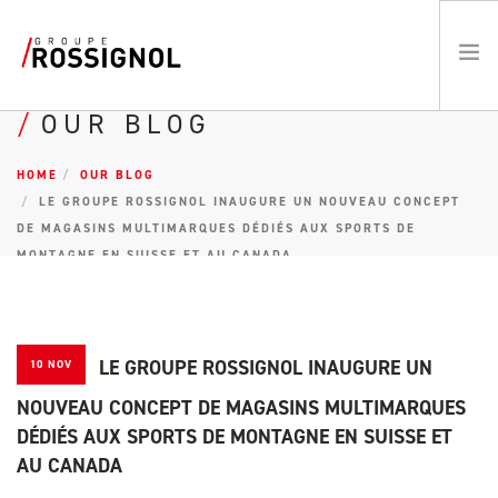
OUR BLOG
PROGRAMME RESPECT / RSE
HOME
OUR BLOG
LE GROUPE
LE GROUPE ROSSIGNOL INAUGURE UN NOUVEAU CONCEPT
LES MARQUES
DE MAGASINS MULTIMARQUES DÉDIÉS AUX SPORTS DE
ATHLÈTES
MONTAGNE EN SUISSE ET AU CANADA
ACTUALITÉS
EMPLOIS
EN
LE GROUPE ROSSIGNOL INAUGURE UN
10 NOV
NOUVEAU CONCEPT DE MAGASINS MULTIMARQUES
DÉDIÉS AUX SPORTS DE MONTAGNE EN SUISSE ET
AU CANADA