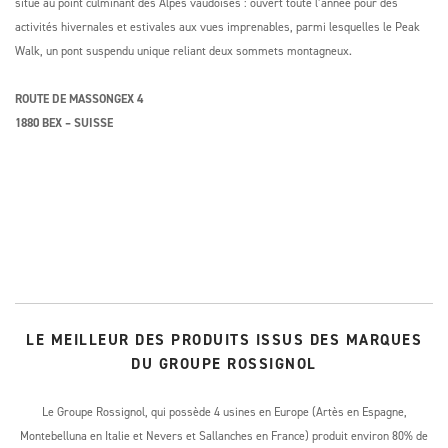
situé au point culminant des Alpes vaudoises : ouvert toute l’année pour des
activités hivernales et estivales aux vues imprenables, parmi lesquelles le Peak
Walk, un pont suspendu unique reliant deux sommets montagneux.
ROUTE DE MASSONGEX 4
1880 BEX – SUISSE
LE MEILLEUR DES PRODUITS ISSUS DES MARQUES
DU GROUPE ROSSIGNOL
Le Groupe Rossignol, qui possède 4 usines en Europe (Artès en Espagne,
Montebelluna en Italie et Nevers et Sallanches en France) produit environ 80% de