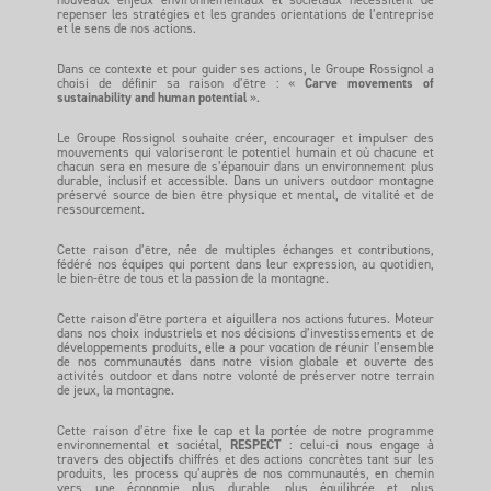
repenser les stratégies et les grandes orientations de l’entreprise
et le sens de nos actions.
Dans ce contexte et pour guider ses actions, le Groupe Rossignol a
choisi de définir sa raison d’être : «
Carve movements of
sustainability and human potential
».
Le Groupe Rossignol souhaite créer, encourager et impulser des
mouvements qui valoriseront le potentiel humain et où chacune et
chacun sera en mesure de s’épanouir dans un environnement plus
durable, inclusif et accessible. Dans un univers outdoor montagne
préservé source de bien être physique et mental, de vitalité et de
ressourcement.
Cette raison d’être, née de multiples échanges et contributions,
fédéré nos équipes qui portent dans leur expression, au quotidien,
le bien-être de tous et la passion de la montagne.
Cette raison d’être portera et aiguillera nos actions futures. Moteur
dans nos choix industriels et nos décisions d’investissements et de
développements produits, elle a pour vocation de réunir l’ensemble
de nos communautés dans notre vision globale et ouverte des
activités outdoor et dans notre volonté de préserver notre terrain
de jeux, la montagne.
Cette raison d’être fixe le cap et la portée de notre programme
environnemental et sociétal,
RESPECT
: celui-ci nous engage à
travers des objectifs chiffrés et des actions concrètes tant sur les
produits, les process qu’auprès de nos communautés, en chemin
vers une économie plus durable, plus équilibrée et plus