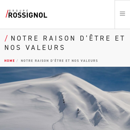
NOTRE RAISON D’ÊTRE ET
PROGRAMME RESPECT / RSE
NOS VALEURS
LE GROUPE
LES MARQUES
HOME
NOTRE RAISON D’ÊTRE ET NOS VALEURS
ATHLÈTES
ACTUALITÉS
EMPLOIS
EN