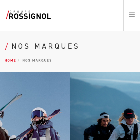
PROGRAMME RESPECT / RSE
NOS MARQUES
LE GROUPE
HOME
NOS MARQUES
LES MARQUES
ATHLÈTES
ACTUALITÉS
EMPLOIS
EN