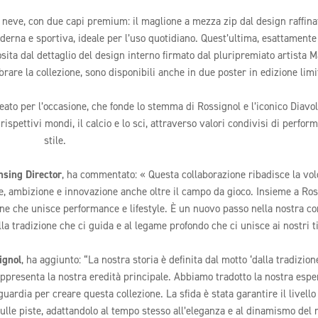
a neve, con due capi premium: il maglione a mezza zip dal design raffina
derna e sportiva, ideale per l’uso quotidiano. Quest’ultima, esattament
ita dal dettaglio del design interno firmato dal pluripremiato artista M
lebrare la collezione, sono disponibili anche in due poster in edizione limi
creato per l’occasione, che fonde lo stemma di Rossignol e l’iconico Diavol
ispettivi mondi, il calcio e lo sci, attraverso valori condivisi di perfor
stile.
nsing Director
, ha commentato: « Questa collaborazione ribadisce la vol
ile, ambizione e innovazione anche oltre il campo da gioco. Insieme a Ro
one che unisce performance e lifestyle. È un nuovo passo nella nostra c
la tradizione che ci guida e al legame profondo che ci unisce ai nostri ti
ignol
, ha aggiunto: “La nostra storia è definita dal motto ‘dalla tradizion
ppresenta la nostra eredità principale. Abbiamo tradotto la nostra espe
uardia per creare questa collezione. La sfida è stata garantire il livello
 sulle piste, adattandolo al tempo stesso all’eleganza e al dinamismo del