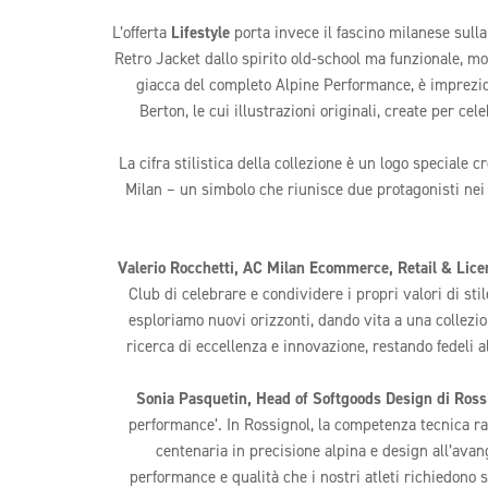
L’offerta
Lifestyle
porta invece il fascino milanese sull
Retro Jacket dallo spirito old-school ma funzionale, mo
giacca del completo Alpine Performance, è imprezios
Berton, le cui illustrazioni originali, create per ce
La cifra stilistica della collezione è un logo speciale 
Milan – un simbolo che riunisce due protagonisti nei r
Valerio Rocchetti, AC Milan Ecommerce, Retail & Lice
Club di celebrare e condividere i propri valori di st
esploriamo nuovi orizzonti, dando vita a una collezi
ricerca di eccellenza e innovazione, restando fedeli al
Sonia Pasquetin, Head of Softgoods Design di Ross
performance’. In Rossignol, la competenza tecnica ra
centenaria in precisione alpina e design all’avang
performance e qualità che i nostri atleti richiedono