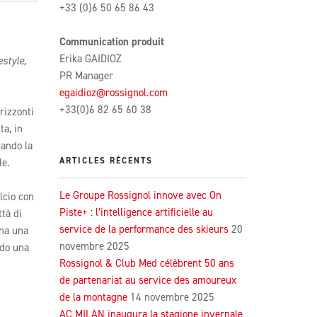
+33 (0)6 50 65 86 43
Communication produit
Erika GAIDIOZ
estyle,
PR Manager
egaidioz@rossignol.com
+33(0)6 82 65 60 38
rizzonti
ta, in
gando la
ARTICLES RÉCENTS
le.
Le Groupe Rossignol innove avec On
alcio con
Piste+ : l’intelligence artificielle au
ttà di
service de la performance des skieurs
20
gna una
novembre 2025
ndo una
Rossignol & Club Med célèbrent 50 ans
de partenariat au service des amoureux
de la montagne
14 novembre 2025
AC MILAN inaugura la stagione invernale