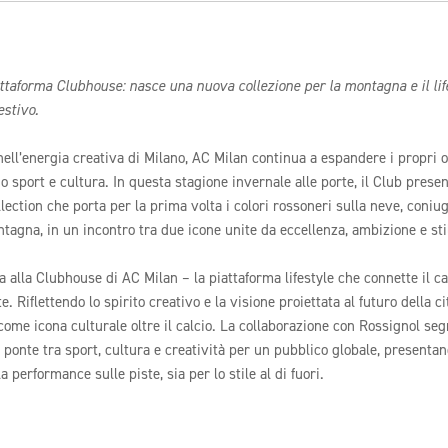
attaforma Clubhouse: nasce una nuova collezione per la montagna e il lif
estivo.
ell’energia creativa di Milano, AC Milan continua a espandere i propri o
 sport e cultura. In questa stagione invernale alle porte, il Club presen
lection che porta per la prima volta i colori rossoneri sulla neve, coniu
ntagna, in un incontro tra due icone unite da eccellenza, ambizione e sti
ta alla Clubhouse di AC Milan – la piattaforma lifestyle che connette il c
e. Riflettendo lo spirito creativo e la visione proiettata al futuro della ci
 come icona culturale oltre il calcio. La collaborazione con Rossignol se
n ponte tra sport, cultura e creatività per un pubblico globale, presenta
a performance sulle piste, sia per lo stile al di fuori.