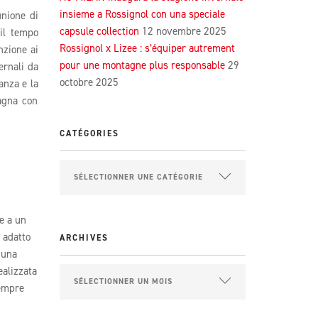
insieme a Rossignol con una speciale
unione di
capsule collection
12 novembre 2025
 il tempo
Rossignol x Lizee : s’équiper autrement
nzione ai
pour une montagne plus responsable
29
ernali da
octobre 2025
anza e la
agna con
CATÉGORIES
me a un
 adatto
ARCHIVES
 una
ealizzata
sempre