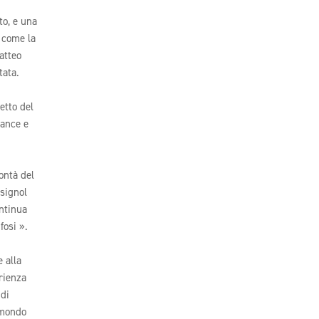
to, e una
e come la
atteo
tata.
etto del
mance e
ontà del
ssignol
ontinua
fosi ».
e alla
rienza
 di
 mondo