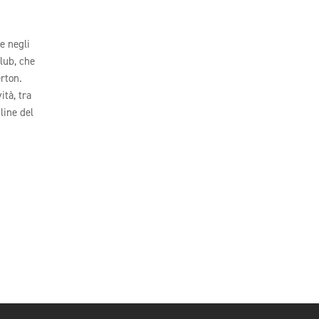
e negli
lub, che
erton.
ità, tra
line del