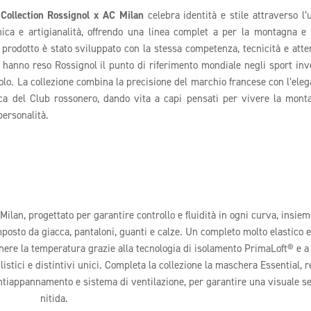
Collection Rossignol x AC Milan
celebra identità e stile attraverso l’
nica e artigianalità, offrendo una linea complet a per la montagna e
 prodotto è stato sviluppato con la stessa competenza, tecnicità e atte
e hanno reso Rossignol il punto di riferimento mondiale negli sport inv
olo. La collezione combina la precisione del marchio francese con l’eleg
ca del Club rossonero, dando vita a capi pensati per vivere la mont
personalità.
Milan, progettato per garantire controllo e fluidità in ogni curva, insie
osto da giacca, pantaloni, guanti e calze. Un completo molto elastico e
enere la temperatura grazie alla tecnologia di isolamento PrimaLoft® e a
stici e distintivi unici. Completa la collezione la maschera Essential, r
 antiappannamento e sistema di ventilazione, per garantire una visuale 
nitida.